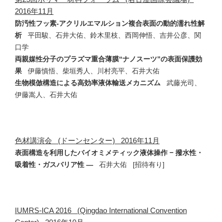
2016年11月
防汚性フッ素-アクリルエマルション複合表面の動的濡れ性解
析
平田駿、石井大佑、鈴木里枝、西岡伸悟、吉井公彦、関
口学
両親媒性分子のプラズマ重合薄膜“ナノスーツ”の表面保護効
果
伊藤慎悟、柴垣秀人、川村亮平、石井大佑
生物模倣構造による高効率液体輸送メカニズム
武藤光司、
伊藤嵩人、石井大佑
色材講演会 (ドーンセンター) 2016年11月
表面構造を利用したバイオミメティック液体操作 − 撥水性・
吸着性・ガスバリア性 —
石井大佑 [招待有り]
IUMRS-ICA 2016 (Qingdao International Convention