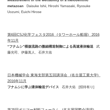
metazoan
Daisuke Ishii, Hiroshi Yamasaki, Ryosuke
Uozumi, Euichi Hirose
第6回CSJ化学フェスタ2016 (タワーホール船堀) 2016
年11月
“フナムシ”模倣流路の微細構造制御による高速液体輸送
武
藤光司、伊藤嵩人、石井大佑
日本機械学会 東海支部第五回講演会 (名古屋工業大学)
2016年11月
フナムシに学ぶ液体輸送デバイス
石井大佑 [招待有り]
第25回ポリマー材料フォーラム (名古屋国際会議場)