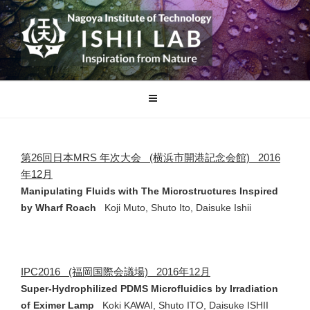
コ
ン
テ
ン
ツ
名古屋工業大学 石井研究室
へ
ス
キ
ッ
プ
第26回日本MRS 年次大会 (横浜市開港記念会館) 2016
年12月
Manipulating Fluids with The Microstructures Inspired
by Wharf Roach
Koji Muto, Shuto Ito, Daisuke Ishii
IPC2016 (福岡国際会議場) 2016年12月
Super-Hydrophilized PDMS Microfluidics by Irradiation
of Eximer Lamp
Koki KAWAI, Shuto ITO, Daisuke ISHII