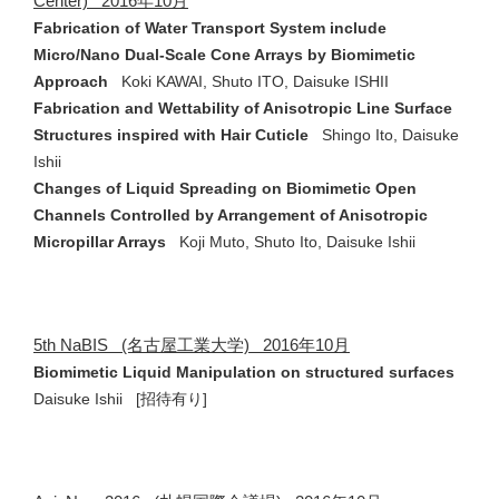
Center) 2016年10月
Fabrication of Water Transport System include
Micro/Nano Dual-Scale Cone Arrays by Biomimetic
Approach
Koki KAWAI, Shuto ITO, Daisuke ISHII
Fabrication and Wettability of Anisotropic Line Surface
Structures inspired with Hair Cuticle
Shingo Ito, Daisuke
Ishii
Changes of Liquid Spreading on Biomimetic Open
Channels Controlled by Arrangement of Anisotropic
Micropillar Arrays
Koji Muto, Shuto Ito, Daisuke Ishii
5th NaBIS (名古屋工業大学) 2016年10月
Biomimetic Liquid Manipulation on structured surfaces
Daisuke Ishii [招待有り]