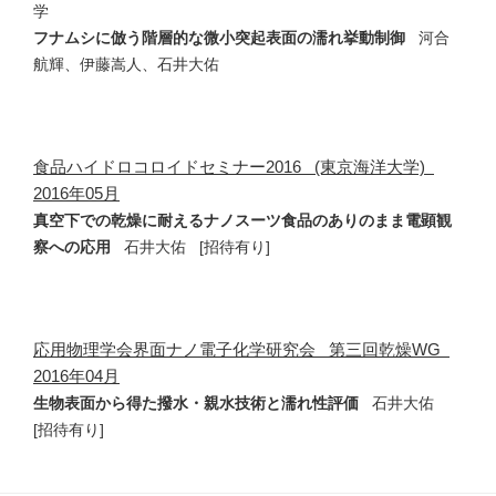
学
フナムシに倣う階層的な微小突起表面の濡れ挙動制御
河合
航輝、伊藤嵩人、石井大佑
食品ハイドロコロイドセミナー2016 (東京海洋大学)
2016年05月
真空下での乾燥に耐えるナノスーツ食品のありのまま電顕観
察への応用
石井大佑 [招待有り]
応用物理学会界面ナノ電子化学研究会 第三回乾燥WG
2016年04月
生物表面から得た撥水・親水技術と濡れ性評価
石井大佑
[招待有り]