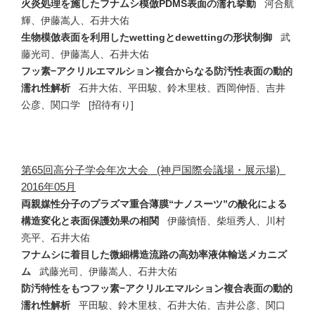
火炎処理を施したフナムシ模倣PDMS表面の濡れ挙動
河合航
輝、伊藤嵩人、石井大佑
生物模倣表面を利用したwettingとdewettingの形状制御
武
藤光司、伊藤嵩人、石井大佑
フッ素−アクリルエマルション複合からなる防汚性表面の動的
濡れ性解析
石井大佑、平田駿、鈴木里枝、西岡伸悟、吉井
公彦、関口学 [招待有り]
第65回高分子学会年次大会 (神戸国際会議場・展示場)
2016年05月
両親媒性分子のプラズマ重合薄膜“ナノスーツ”の酸化による
構造変化と表面保護効果の相関
伊藤慎悟、柴垣秀人、川村
亮平、石井大佑
フナムシに着目した微細構造流路の高効率液体輸送メカニズ
ム
武藤光司、伊藤嵩人、石井大佑
防汚特性をもつフッ素−アクリルエマルション複合表面の動的
濡れ性解析
平田駿、鈴木里枝、石井大佑、吉井公彦、関口