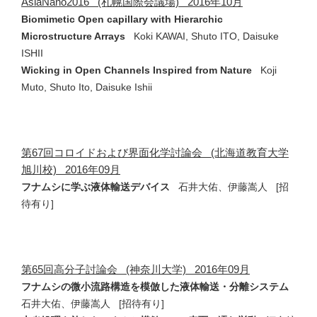
AsiaNano2016 (札幌国際会議場) 2016年10月
Biomimetic Open capillary with Hierarchic
Microstructure Arrays
Koki KAWAI, Shuto ITO, Daisuke
ISHII
Wicking in Open Channels Inspired from Nature
Koji
Muto, Shuto Ito, Daisuke Ishii
第67回コロイドおよび界面化学討論会 (北海道教育大学
旭川校) 2016年09月
フナムシに学ぶ液体輸送デバイス
石井大佑、伊藤嵩人 [招
待有り]
第65回高分子討論会 (神奈川大学) 2016年09月
フナムシの微小流路構造を模倣した液体輸送・分離システム
石井大佑、伊藤嵩人 [招待有り]