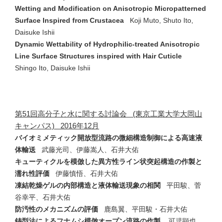
Wetting and Modification on Anisotropic Micropatterned
Surface Inspired from Crustacea
Koji Muto, Shuto Ito,
Daisuke Ishii
Dynamic Wettability of Hydrophilic-treated Anisotropic
Line Surface Structures inspired with Hair Cuticle
Shingo Ito, Daisuke Ishii
第51回高分子と水に関する討論会 (東京工業大学大岡山
キャンパス) 2016年12月
バイオミメティック開放型流路の微細構造制御による高速液
体輸送
武藤光司、伊藤嵩人、石井大佑
キューティクルを模倣した異方性ライン状突起構造の作製と
濡れ性評価
伊藤慎悟、石井大佑
凍結乾燥ゲルの内部構造と液体輸送現象の相関
平田駿、菅
谷幸平、石井大佑
防汚性のメカニズムの評価
鹿島翼、平田駿・石井大佑
鋳型法によるフナムシ模倣オープン流路の作製
可児顕也、