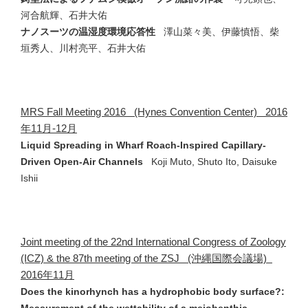
河合航輝、石井大佑
ナノスーツの温湿度環境応答性
澤山菜々美、伊藤慎悟、柴
垣秀人、川村亮平、石井大佑
MRS Fall Meeting 2016 (Hynes Convention Center) 2016
年11月-12月
Liquid Spreading in Wharf Roach-Inspired Capillary-
Driven Open-Air Channels
Koji Muto, Shuto Ito, Daisuke
Ishii
Joint meeting of the 22nd International Congress of Zoology
(ICZ) & the 87th meeting of the ZSJ (沖縄国際会議場)
2016年11月
Does the kinorhynch has a hydrophobic body surface?:
Measurement of the wettability of a meiobenthic